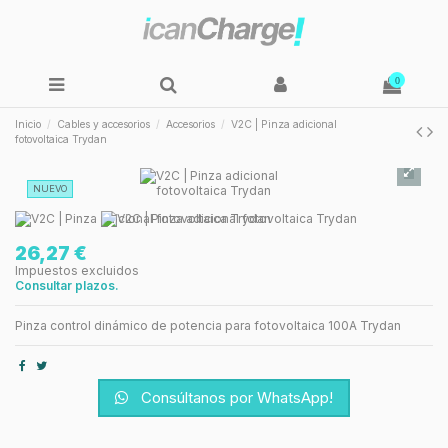
0
Inicio
Cables y accesorios
Accesorios
V2C | Pinza adicional
fotovoltaica Trydan
NUEVO
26,27 €
Impuestos excluidos
Consultar plazos.
Pinza control dinámico de potencia para fotovoltaica 100A Trydan
Consúltanos por WhatsApp!